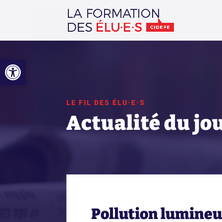
Ouvrir la barre d’outils
LE FIL DES ÉLU·E·S
Actualité du jo
Pollution lumineus