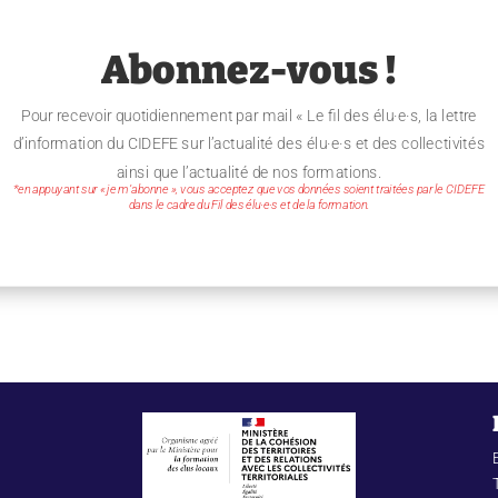
Abonnez-vous !
Pour recevoir quotidiennement par mail « Le fil des élu·e·s, la lettre
d’information du CIDEFE sur l’actualité des élu·e·s et des collectivités
ainsi que l’actualité de nos formations.
*en appuyant sur « je m’abonne », vous acceptez que vos données soient traitées par le CIDEFE
dans le cadre du Fil des élu·e·s et de la formation.