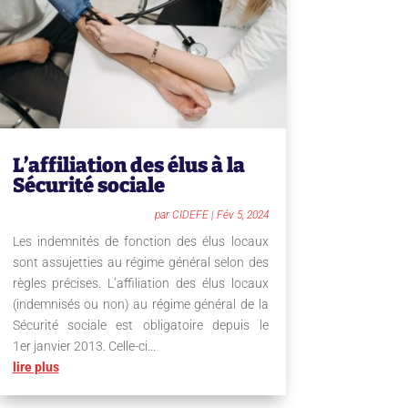
L’affiliation des élus à la
Sécurité sociale
par
CIDEFE
|
Fév 5, 2024
Les indemnités de fonction des élus locaux
sont assujetties au régime général selon des
règles précises. L’affiliation des élus locaux
(indemnisés ou non) au régime général de la
Sécurité sociale est obligatoire depuis le
1er janvier 2013. Celle-ci...
lire plus