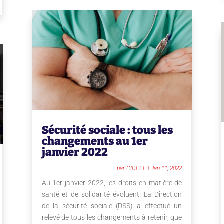
Sécurité sociale : tous les
changements au 1er
janvier 2022
par
CIDEFE
|
Jan 11, 2022
Au 1er janvier 2022, les droits en matière de
santé et de solidarité évoluent. La Direction
de la sécurité sociale (DSS) a effectué un
relevé de tous les changements à retenir, que