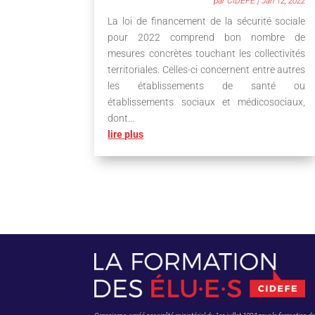
par
CIDEFE
|
Jan 12, 2022
La loi de financement de la sécurité sociale
pour 2022 comprend bon nombre de
mesures concrètes touchant les collectivités
territoriales. Celles-ci concernent entre autres
les établissements de santé ou
établissements sociaux et médicosociaux,
dont...
lire plus