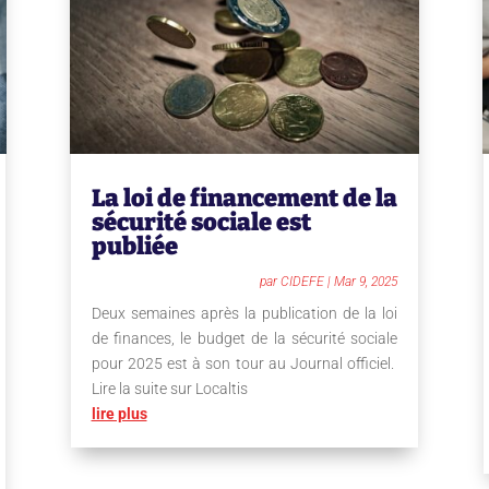
La loi de financement de la
sécurité sociale est
publiée
par
CIDEFE
|
Mar 9, 2025
Deux semaines après la publication de la loi
de finances, le budget de la sécurité sociale
pour 2025 est à son tour au Journal officiel.
Lire la suite sur Localtis
lire plus