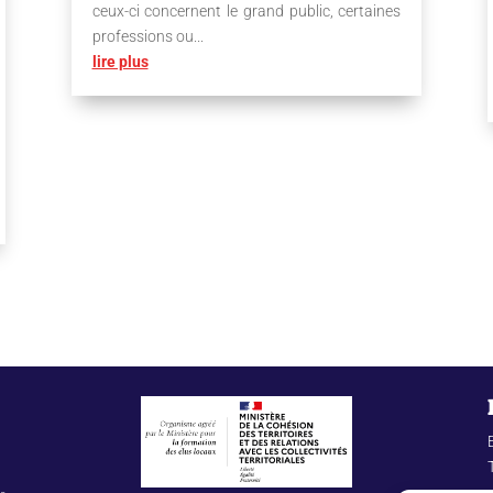
ceux-ci concernent le grand public, certaines
professions ou...
lire plus