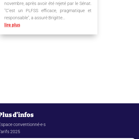
novembre, après avoir été rejeté par le Sénat.
"C’est un PLFSS efficace, pragmatique et
responsable", a assuré Brigitte...
lire plus
Plus d’infos
Espace conventionné·e·s
Tarifs 2025