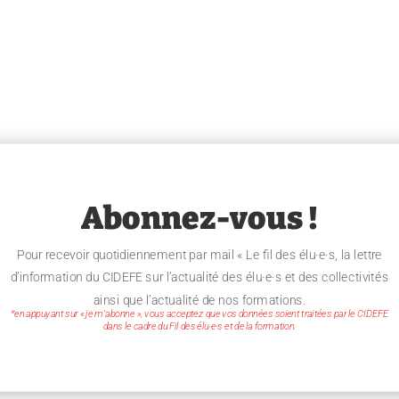
Abonnez-vous !
Pour recevoir quotidiennement par mail « Le fil des élu·e·s, la lettre
d’information du CIDEFE sur l’actualité des élu·e·s et des collectivités
ainsi que l’actualité de nos formations.
*en appuyant sur « je m’abonne », vous acceptez que vos données soient traitées par le CIDEFE
dans le cadre du Fil des élu·e·s et de la formation.