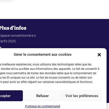
Plus d’infos
Espace conventionné·e·s
Tarifs 2025
À propos
Gérer le consentement aux cookies
Mentions légales
Politique de confidentialité
es meilleures expériences, nous utilisons des technologies telles que les
 stocker et/ou accéder aux informations des appareils. Le fait de consentir à
© Copyright 2025 CIDEFE
gies nous permettra de traiter des données telles que le comportement de
 les ID uniques sur ce site. Le fait de ne pas consentir ou de retirer son
 peut avoir un effet négatif sur certaines caractéristiques et fonctions.
cepter
Refuser
Voir les préférences
Politique de confidentialité