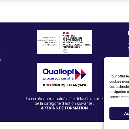
es
re
Pour offrir l
cookies pour
ces technolo
navigation ou
consentement
La certification qualité a été délivrée au titre
de la catégorie d’action suivante :
ACTIONS DE FORMATION
Ac