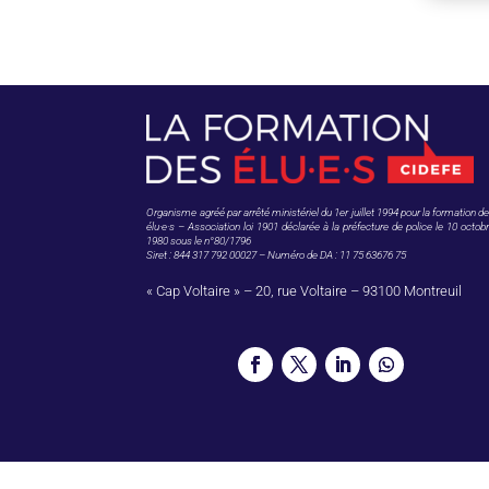
Organisme agréé par arrêté ministériel du 1er juillet 1994 pour la formation d
élu·e·s – Association loi 1901 déclarée à la préfecture de police le 10 octob
1980 sous le n°80/1796
Siret : 844 317 792 00027 – Numéro de DA : 11 75 63676 75
« Cap Voltaire » – 20, rue Voltaire – 93100 Montreuil