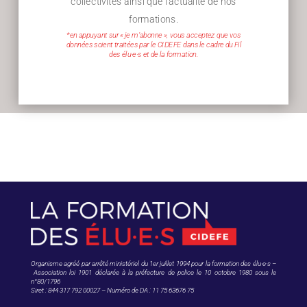
collectivités ainsi que l’actualité de nos
formations.
*en appuyant sur « je m’abonne », vous acceptez que vos
données soient traitées par le CIDEFE dans le cadre du Fil
des élu·e·s et de la formation.
Organisme agréé par arrêté ministériel du 1er juillet 1994 pour la formation des élu·e·s –
Association loi 1901 déclarée à la préfecture de police le 10 octobre 1980 sous le
n°80/1796
Siret : 844 317 792 00027 – Numéro de DA : 11 75 63676 75