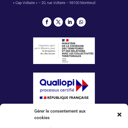
« Cap Voltaire » – 20, rue Voltaire – 93100 Montreuil
Gérer le consentement aux
La certification qualité a été délivrée au titre
de la catégorie d’action suivante :
cookies
ACTIONS DE FORMATION