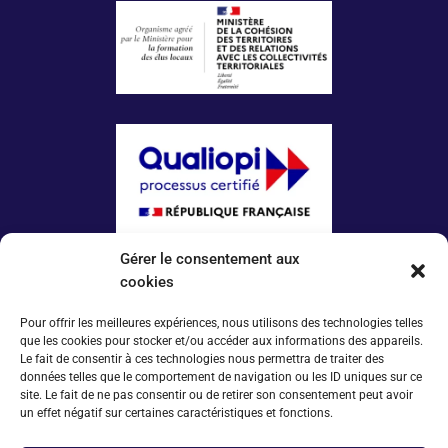
Gérer le consentement aux
La certification qualité a été délivrée au titre
de la catégorie d’action suivante :
cookies
ACTIONS DE FORMATION
Pour offrir les meilleures expériences, nous utilisons des technologies telles
que les cookies pour stocker et/ou accéder aux informations des appareils.
Plus d’infos
Le fait de consentir à ces technologies nous permettra de traiter des
données telles que le comportement de navigation ou les ID uniques sur ce
Espace conventionné·e·s
site. Le fait de ne pas consentir ou de retirer son consentement peut avoir
Tarifs 2025
un effet négatif sur certaines caractéristiques et fonctions.
À propos