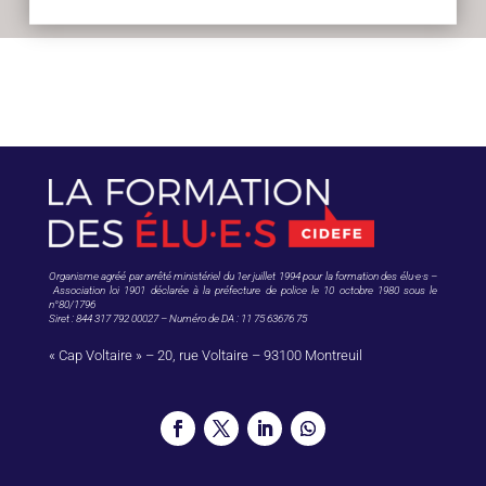
Organisme agréé par arrêté ministériel du 1er juillet 1994 pour la formation des élu·e·s –
Association loi 1901 déclarée à la préfecture de police le 10 octobre 1980 sous le
n°80/1796
Siret : 844 317 792 00027 – Numéro de DA : 11 75 63676 75
« Cap Voltaire » – 20, rue Voltaire – 93100 Montreuil