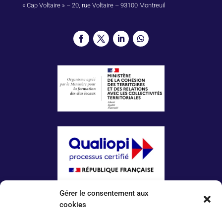
« Cap Voltaire » – 20, rue Voltaire – 93100 Montreuil
Gérer le consentement aux
La certification qualité a été délivrée au titre
de la catégorie d’action suivante :
cookies
ACTIONS DE FORMATION