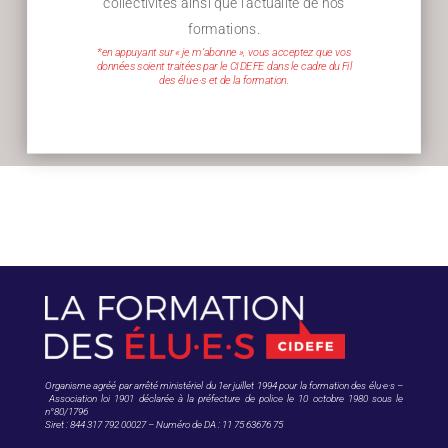
collectivités ainsi que l’actualité de nos
formations.
*en appuyant sur « je m’abonne », vous acceptez que vos
données soient traitées par le CIDEFE dans le cadre du Fil
des élu·e·s et de la formation.
Organisme agréé par arrêté ministériel du 1er juillet 1994 pour la formation des élu·e·s –
Association loi 1901 déclarée à la préfecture de police le 10 octobre 1980 sous le
n°80/1796
Siret : 844 317 792 00027 – Numéro de DA : 11 75 63676 75