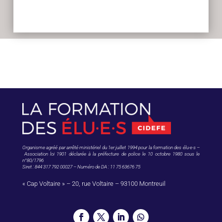
Organisme agréé par arrêté ministériel du 1er juillet 1994 pour la formation des élu·e·s –
Association loi 1901 déclarée à la préfecture de police le 10 octobre 1980 sous le
n°80/1796
Siret : 844 317 792 00027 – Numéro de DA : 11 75 63676 75
« Cap Voltaire » – 20, rue Voltaire – 93100 Montreuil