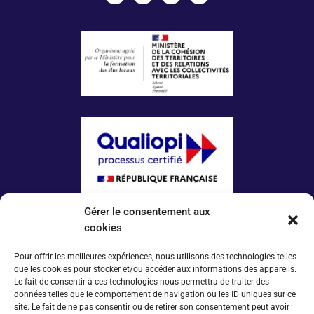
Gérer le consentement aux
La certification qualité a été délivrée au titre
de la catégorie d’action suivante :
cookies
ACTIONS DE FORMATION
Pour offrir les meilleures expériences, nous utilisons des technologies telles
que les cookies pour stocker et/ou accéder aux informations des appareils.
Plus d’infos
Le fait de consentir à ces technologies nous permettra de traiter des
données telles que le comportement de navigation ou les ID uniques sur ce
Espace conventionné·e·s
site. Le fait de ne pas consentir ou de retirer son consentement peut avoir