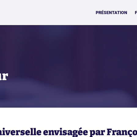
PRÉSENTATION
ur
niverselle envisagée par Franç