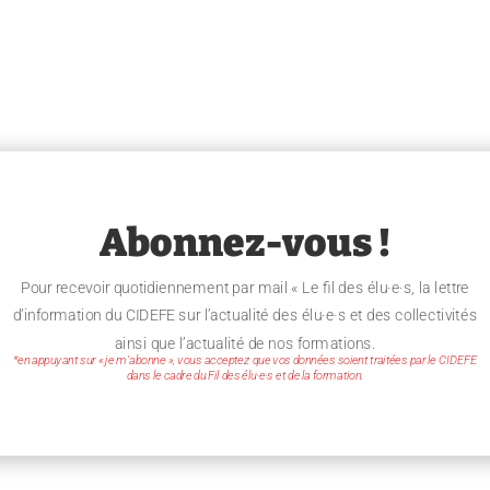
Abonnez-vous !
Pour recevoir quotidiennement par mail « Le fil des élu·e·s, la lettre
d’information du CIDEFE sur l’actualité des élu·e·s et des collectivités
ainsi que l’actualité de nos formations.
*en appuyant sur « je m’abonne », vous acceptez que vos données soient traitées par le CIDEFE
dans le cadre du Fil des élu·e·s et de la formation.