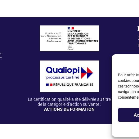
es
re
Pour offrir l
cookies pour
ces technolo
navigation ou
consentement
La certification qualité a été délivrée au titre
de la catégorie d’action suivante :
ACTIONS DE FORMATION
Ac