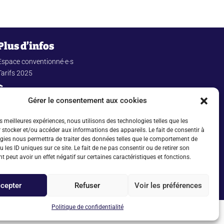
Plus d’infos
Espace conventionné·e·s
Tarifs 2025
À propos
Gérer le consentement aux cookies
Mentions légales
Politique de confidentialité
es meilleures expériences, nous utilisons des technologies telles que les
 stocker et/ou accéder aux informations des appareils. Le fait de consentir à
© Copyright 2025 CIDEFE
gies nous permettra de traiter des données telles que le comportement de
 les ID uniques sur ce site. Le fait de ne pas consentir ou de retirer son
 peut avoir un effet négatif sur certaines caractéristiques et fonctions.
cepter
Refuser
Voir les préférences
Politique de confidentialité