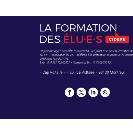
Organisme agréé par arrêté ministériel du 1er juillet 1994 pour la formation d
élu·e·s – Association loi 1901 déclarée à la préfecture de police le 10 octob
1980 sous le n°80/1796
Siret : 844 317 792 00027 – Numéro de DA : 11 75 63676 75
« Cap Voltaire » – 20, rue Voltaire – 93100 Montreuil