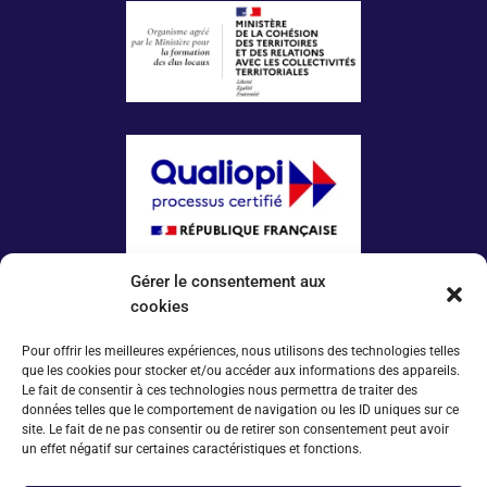
Gérer le consentement aux
La certification qualité a été délivrée au titre
de la catégorie d’action suivante :
cookies
ACTIONS DE FORMATION
Pour offrir les meilleures expériences, nous utilisons des technologies telles
que les cookies pour stocker et/ou accéder aux informations des appareils.
Plus d’infos
Le fait de consentir à ces technologies nous permettra de traiter des
données telles que le comportement de navigation ou les ID uniques sur ce
Espace conventionné·e·s
site. Le fait de ne pas consentir ou de retirer son consentement peut avoir
Tarifs 2025
un effet négatif sur certaines caractéristiques et fonctions.
À propos