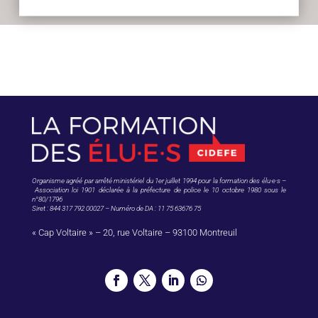
Organisme agréé par arrêté ministériel du 1er juillet 1994 pour la formation des élu·e·s –
Association loi 1901 déclarée à la préfecture de police le 10 octobre 1980 sous le
n°80/1796
Siret : 844 317 792 00027 – Numéro de DA : 11 75 63676 75
« Cap Voltaire » – 20, rue Voltaire – 93100 Montreuil