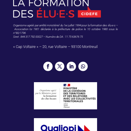
Organisme agréé par arrêté ministériel du 1er juillet 1994 pour la formation des élu·e·s –
Association loi 1901 déclarée à la préfecture de police le 10 octobre 1980 sous le
n°80/1796
Siret : 844 317 792 00027 – Numéro de DA : 11 75 63676 75
« Cap Voltaire » – 20, rue Voltaire – 93100 Montreuil