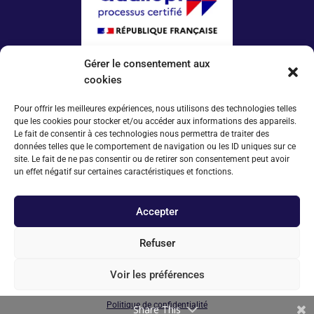
Gérer le consentement aux
La certification qualité a été délivrée au titre
de la catégorie d’action suivante :
cookies
ACTIONS DE FORMATION
Pour offrir les meilleures expériences, nous utilisons des technologies telles
que les cookies pour stocker et/ou accéder aux informations des appareils.
Plus d’infos
Le fait de consentir à ces technologies nous permettra de traiter des
données telles que le comportement de navigation ou les ID uniques sur ce
Espace conventionné·e·s
site. Le fait de ne pas consentir ou de retirer son consentement peut avoir
Tarifs 2025
un effet négatif sur certaines caractéristiques et fonctions.
À propos
Accepter
Mentions légales
Politique de confidentialité
Refuser
© Copyright 2025 CIDEFE
Voir les préférences
Politique de confidentialité
Share This