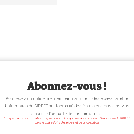
Abonnez-vous !
Pour recevoir quotidiennement par mail « Le fil des élu·e·s, la lettre
d’information du CIDEFE sur l’actualité des élu·e·s et des collectivités
ainsi que l’actualité de nos formations.
*en appuyant sur « je m’abonne », vous acceptez que vos données soient traitées par le CIDEFE
dans le cadre du Fil des élu·e·s et de la formation.