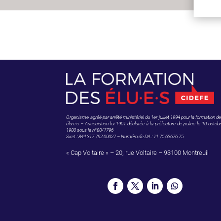
Organisme agréé par arrêté ministériel du 1er juillet 1994 pour la formation d
élu·e·s – Association loi 1901 déclarée à la préfecture de police le 10 octob
1980 sous le n°80/1796
Siret : 844 317 792 00027 – Numéro de DA : 11 75 63676 75
« Cap Voltaire » – 20, rue Voltaire – 93100 Montreuil