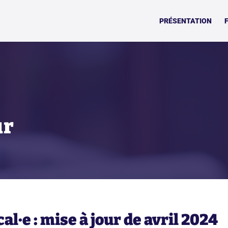
PRÉSENTATION
ur
cal·e : mise à jour de avril 2024