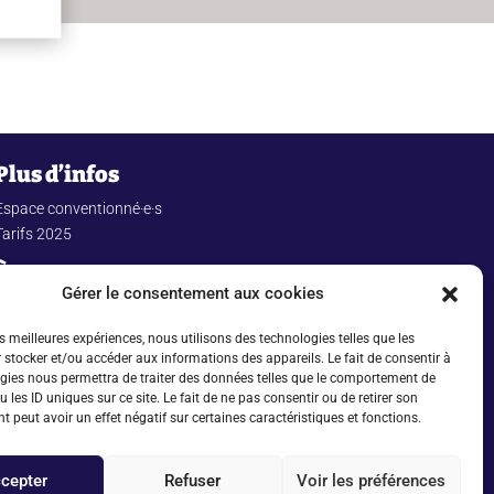
Plus d’infos
Espace conventionné·e·s
Tarifs 2025
À propos
Gérer le consentement aux cookies
Mentions légales
Politique de confidentialité
es meilleures expériences, nous utilisons des technologies telles que les
 stocker et/ou accéder aux informations des appareils. Le fait de consentir à
© Copyright 2025 CIDEFE
gies nous permettra de traiter des données telles que le comportement de
 les ID uniques sur ce site. Le fait de ne pas consentir ou de retirer son
 peut avoir un effet négatif sur certaines caractéristiques et fonctions.
cepter
Refuser
Voir les préférences