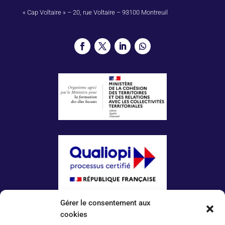
« Cap Voltaire » – 20, rue Voltaire – 93100 Montreuil
Gérer le consentement aux
La certification qualité a été délivrée au titre
de la catégorie d’action suivante :
cookies
ACTIONS DE FORMATION