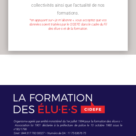
collectivités ainsi que l’actualité de nos
formations.
*en appuyant sur « je m’abonne », vous acceptez que vos
données soient traitées par le CIDEFE dans le cadre du Fil
des élu·e·s et de la formation.
Organisme agréé par arrêté ministériel du 1er juillet 1994 pour la formation des élu·e·s –
Association loi 1901 déclarée à la préfecture de police le 10 octobre 1980 sous le
n°80/1796
Siret : 844 317 792 00027 – Numéro de DA : 11 75 63676 75