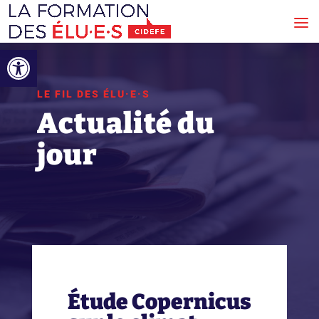
Ouvrir la barre d’outils
LE FIL DES ÉLU·E·S
Actualité du
jour
Étude Copernicus