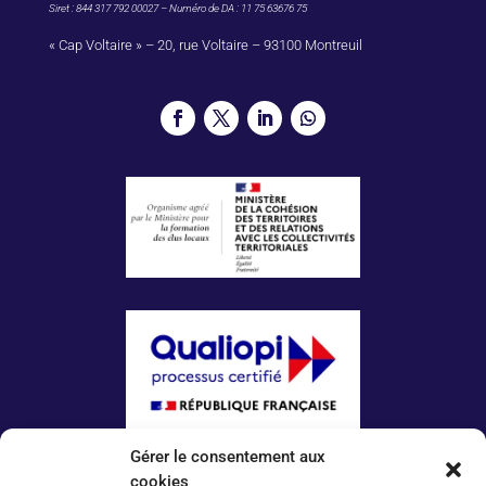
Siret : 844 317 792 00027 – Numéro de DA : 11 75 63676 75
« Cap Voltaire » – 20, rue Voltaire – 93100 Montreuil
Gérer le consentement aux
La certification qualité a été délivrée au titre
de la catégorie d’action suivante :
cookies