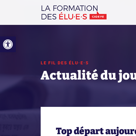
Ouvrir la barre d’outils
LE FIL DES ÉLU·E·S
Actualité du jo
Top départ aujour