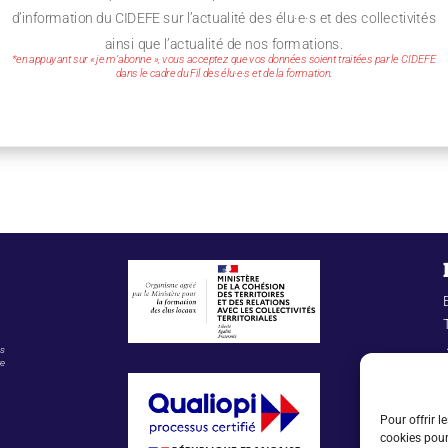
d’information du CIDEFE sur l’actualité des élu·e·s et des collectivités
ainsi que l’actualité de nos formations.
*en appuyant sur « je m’abonne », vous acceptez que vos données soient traitées par le CIDEFE
dans le cadre du Fil des élu·e·s et de la formation.
es
re
Pour offrir l
cookies pour