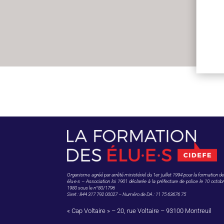
Organisme agréé par arrêté ministériel du 1er juillet 1994 pour la formation d
élu·e·s – Association loi 1901 déclarée à la préfecture de police le 10 octob
1980 sous le n°80/1796
Siret : 844 317 792 00027 – Numéro de DA : 11 75 63676 75
« Cap Voltaire » – 20, rue Voltaire – 93100 Montreuil