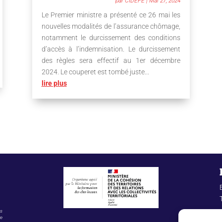
par
CIDEFE
|
Mai 27, 2024
Le Premier ministre a présenté ce 26 mai les
nouvelles modalités de l’assurance chômage,
notamment le durcissement des conditions
d’accès à l’indemnisation. Le durcissement
des règles sera effectif au 1er décembre
2024. Le couperet est tombé juste...
lire plus
es
re