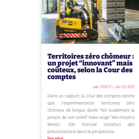
Territoires zéro chômeur :
un projet “innovant” mais
coûteux, selon la Cour des
comptes
par
CIDEFE
|
Juin 23, 2025
Dans un rapport, la Cour des comptes estime
que l’expérimentation territoires zéro
chômeur de longue durée "fait localement la
preuve de son utilité" mais exige "des moyens
élevés". Elle formule toutefois des
préconisations dans la perspective...
lire plus