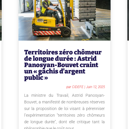
Territoires zéro chômeur
de longue durée : Astrid
Panosyan-Bouvet craint
un « gâchis d’argent
public »
par
CIDEFE
|
Juin 12, 2025
La ministre du Travail, Astrid Panosyan-
Bouvet, a manifesté de nombreuses réserves
sur la proposition de loi visant à pérenniser
l’expérimentation "territoires zéro chômeurs
de longue durée", dont elle critique tant la
philosophie que le coût pour...