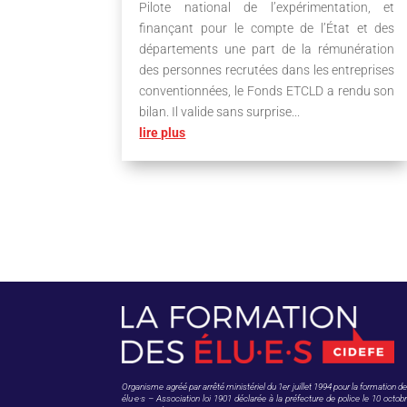
Pilote national de l’expérimentation, et
finançant pour le compte de l’État et des
départements une part de la rémunération
des personnes recrutées dans les entreprises
conventionnées, le Fonds ETCLD a rendu son
bilan. Il valide sans surprise...
lire plus
Organisme agréé par arrêté ministériel du 1er juillet 1994 pour la formation d
élu·e·s – Association loi 1901 déclarée à la préfecture de police le 10 octob