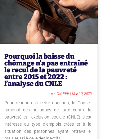
Pourquoi la baisse du
chômage n’a pas entraîné
le recul de la pauvreté
entre 2015 et 2022 :
l’analyse du CNLE
par
CIDEFE
|
Mai 19, 2025
Pour répondre à cette question, le Conseil
national des politiques de lutte contre la
pauvreté et l’exclusion sociale (CNLE) s’est
intéressé au type d’emplois créés et à la
situation des personnes ayant retravaillé,
mais aussi à celle des inactifs...