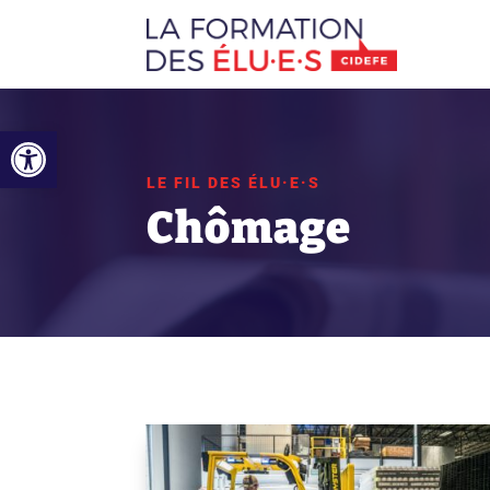
Ouvrir la barre d’outils
LE FIL DES ÉLU·E·S
Chômage