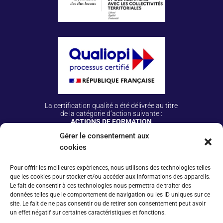
La certification qualité a été délivrée au titre
de la catégorie d’action suivante :
ACTIONS DE FORMATION
Gérer le consentement aux
cookies
Plus d’infos
Espace conventionné·e·s
Pour offrir les meilleures expériences, nous utilisons des technologies telles
que les cookies pour stocker et/ou accéder aux informations des appareils.
Tarifs 2025
Le fait de consentir à ces technologies nous permettra de traiter des
données telles que le comportement de navigation ou les ID uniques sur ce
Conditions générales de vente
site. Le fait de ne pas consentir ou de retirer son consentement peut avoir
un effet négatif sur certaines caractéristiques et fonctions.