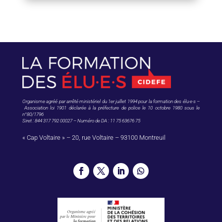
Organisme agréé par arrêté ministériel du 1er juillet 1994 pour la formation des élu·e·s –
Association loi 1901 déclarée à la préfecture de police le 10 octobre 1980 sous le
n°80/1796
Siret : 844 317 792 00027 – Numéro de DA : 11 75 63676 75
« Cap Voltaire » – 20, rue Voltaire – 93100 Montreuil