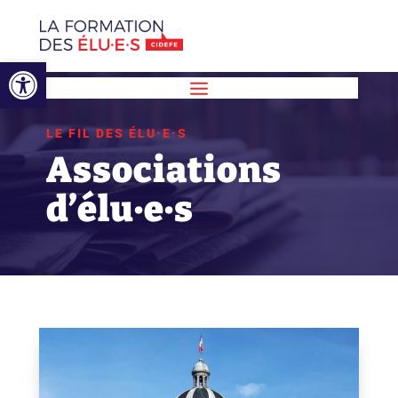
Ouvrir la barre d’outils
LE FIL DES ÉLU·E·S
Associations
d’élu·e·s