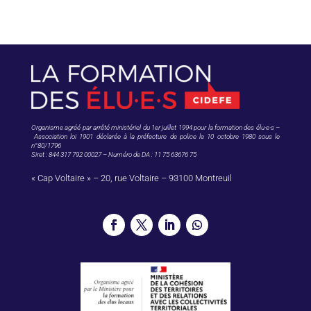
Organisme agréé par arrêté ministériel du 1er juillet 1994 pour la formation des élu·e·s –
Association loi 1901 déclarée à la préfecture de police le 10 octobre 1980 sous le
n°80/1796
Siret : 844 317 792 00027 – Numéro de DA : 11 75 63676 75
« Cap Voltaire » – 20, rue Voltaire – 93100 Montreuil