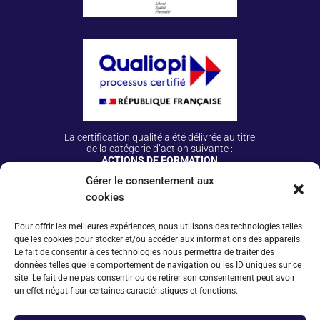
La certification qualité a été délivrée au titre
de la catégorie d’action suivante :
ACTIONS DE FORMATION
Gérer le consentement aux
cookies
Plus d’infos
Espace conventionné·e·s
Pour offrir les meilleures expériences, nous utilisons des technologies telles
que les cookies pour stocker et/ou accéder aux informations des appareils.
Tarifs 2025
Le fait de consentir à ces technologies nous permettra de traiter des
données telles que le comportement de navigation ou les ID uniques sur ce
Conditions générales de vente
site. Le fait de ne pas consentir ou de retirer son consentement peut avoir
un effet négatif sur certaines caractéristiques et fonctions.
À propos