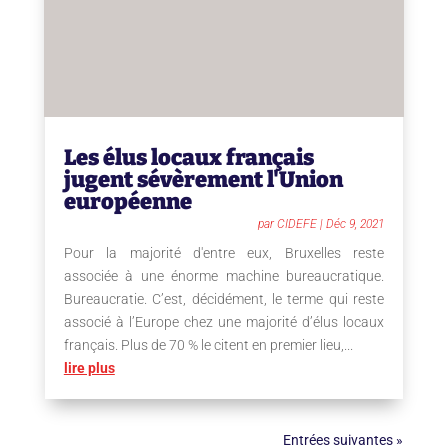
Les élus locaux français
jugent sévèrement l'Union
européenne
par
CIDEFE
|
Déc 9, 2021
Pour la majorité d'entre eux, Bruxelles reste
associée à une énorme machine bureaucratique.
Bureaucratie. C’est, décidément, le terme qui reste
associé à l’Europe chez une majorité d’élus locaux
français. Plus de 70 % le citent en premier lieu,...
lire plus
Entrées suivantes »