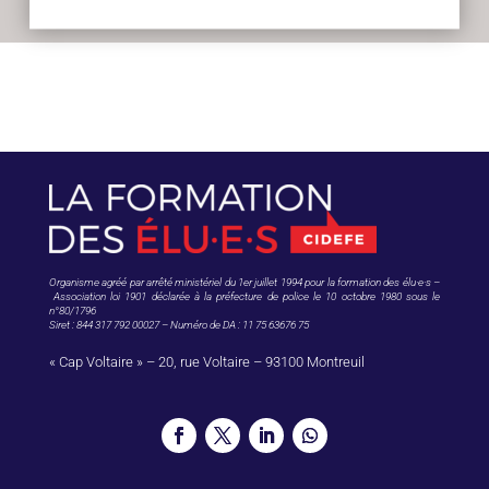
Organisme agréé par arrêté ministériel du 1er juillet 1994 pour la formation des élu·e·s –
Association loi 1901 déclarée à la préfecture de police le 10 octobre 1980 sous le
n°80/1796
Siret : 844 317 792 00027 – Numéro de DA : 11 75 63676 75
« Cap Voltaire » – 20, rue Voltaire – 93100 Montreuil