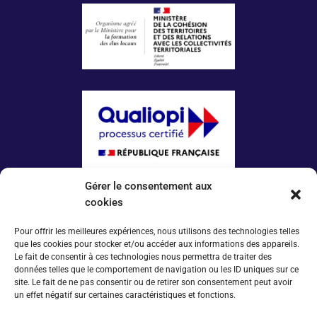
Gérer le consentement aux
La certification qualité a été délivrée au titre
de la catégorie d’action suivante :
cookies
ACTIONS DE FORMATION
Pour offrir les meilleures expériences, nous utilisons des technologies telles
que les cookies pour stocker et/ou accéder aux informations des appareils.
Plus d’infos
Le fait de consentir à ces technologies nous permettra de traiter des
données telles que le comportement de navigation ou les ID uniques sur ce
Espace conventionné·e·s
site. Le fait de ne pas consentir ou de retirer son consentement peut avoir
Tarifs 2025
un effet négatif sur certaines caractéristiques et fonctions.